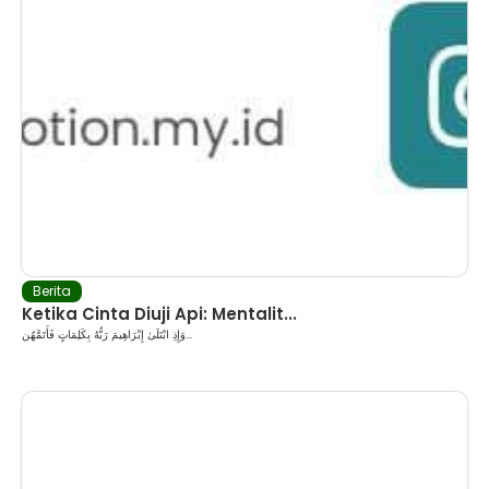
Berita
Ketika Cinta Diuji Api: Mentalit...
وَإِذِ ابْتَلَىٰ إِبْرَاهِيمَ رَبُّهُ بِكَلِمَاتٍ فَأَتَمَّهُن...